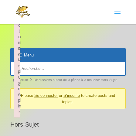
×
F
ai
le
d
t
o
in
iti
al
Menu
iz
Navigation
e
pl
du
u
forum
Fil
Forum
Discussions autour de la pêche à la mouche: Hors-Sujet
gi
d’Ariane
n:
w
Please
Se connecter
or
S’inscrire
to create posts and
du
pl
topics.
forum –
in
k
Vous
Failed to initialize plugin: wplink
êtes
Hors-Sujet
ici :