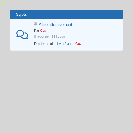
Sujets
A lire attentivement !
Par
Guy
0 réponse · 688 vues
Dernier article :
il y a 2 ans
·
Guy