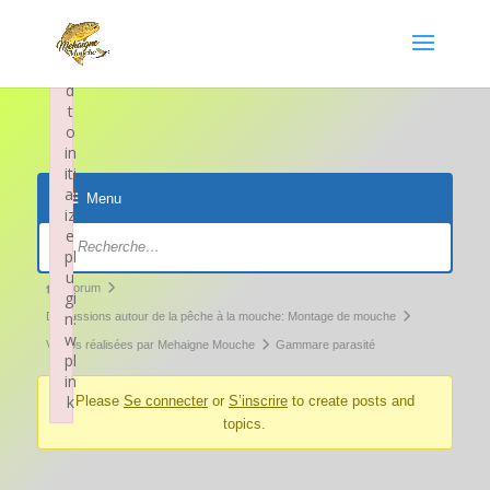
×
F
ai
le
d
t
o
in
iti
al
Menu
iz
Navigation
e
pl
du
u
forum
Fil
Forum
gi
d’Ariane
n:
Discussions autour de la pêche à la mouche: Montage de mouche
w
du
Vidéos réalisées par Mehaigne Mouche
Gammare parasité
pl
forum –
in
k
Please
Se connecter
or
S’inscrire
to create posts and
Vous
topics.
Failed to initialize plugin: wplink
êtes
ici :