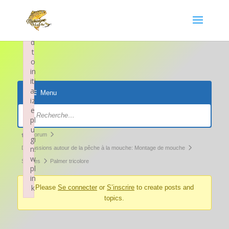
×
F
ai
le
d
t
o
in
iti
al
Menu
iz
Navigation
e
pl
du
u
forum
Fil
Forum
gi
d’Ariane
n:
Discussions autour de la pêche à la mouche: Montage de mouche
w
du
Sèches
Palmer tricolore
pl
forum –
in
k
Please
Se connecter
or
S’inscrire
to create posts and
Vous
topics.
Failed to initialize plugin: wplink
êtes
ici :